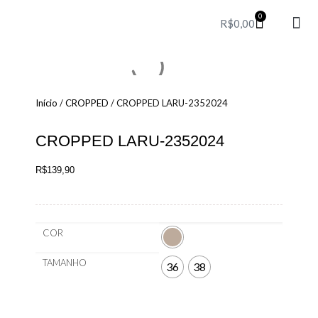
0
R$
0,00
Party T
Perfum
Red 
Início
/
CROPPED
/ CROPPED LARU-2352024
CROPPED LARU-2352024
R$
139,90
COR
TAMANHO
36
38