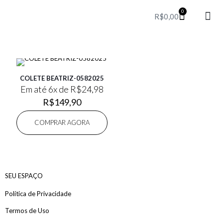
0
R$
0,00
Party T
Perfum
Red 
COLETE BEATRIZ-0582025
Em até 6x de
R$
24,98
R$
149,90
COMPRAR AGORA
SEU ESPAÇO
Política de Privacidade
Termos de Uso