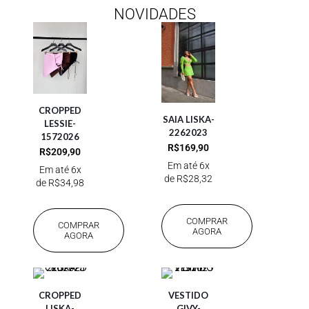
NOVIDADES
CROPPED
SAIA LISKA-
LESSIE-
2262023
1572026
R$
169,90
R$
209,90
Em até 6x
Em até 6x
de
R$
28,32
de
R$
34,98
COMPRAR
COMPRAR
AGORA
AGORA
CROPPED
VESTIDO
LISKA-
GIVY-