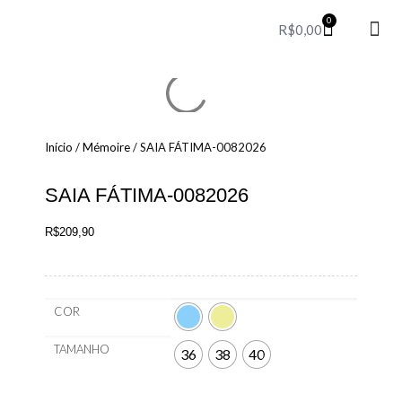
0
R$
0,00
Party T
Perfum
Red 
Início
/
Mémoire
/ SAIA FÁTIMA-0082026
SAIA FÁTIMA-0082026
R$
209,90
COR
TAMANHO
36
38
40