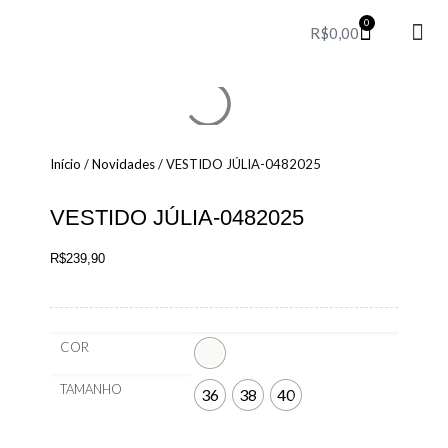
0
R$
0,00
Party T
Perfum
Red 
Início
/
Novidades
/ VESTIDO JÚLIA-0482025
VESTIDO JÚLIA-0482025
R$
239,90
COR
TAMANHO
36
38
40