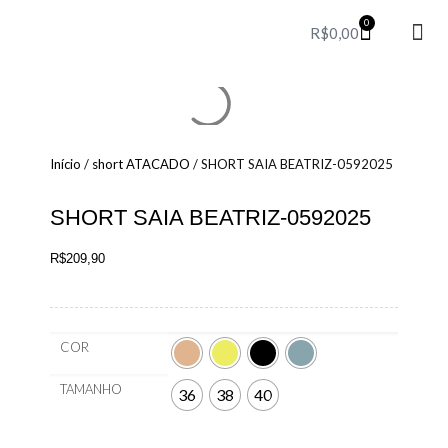
0
R$
0,00
Party T
Perfum
Red 
Início
/
short ATACADO
/ SHORT SAIA BEATRIZ-0592025
SHORT SAIA BEATRIZ-0592025
R$
209,90
COR
TAMANHO
36
38
40